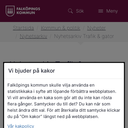
Sök
Meny
Startsida
/
Kommun & politik
/
Nyheter
/
Nyhetsarkiv
/
Nyhetsarkiv Trafik & gator
Nyhetsarkiv Trafik & gator
Vi bjuder på kakor
Filtrera resultatet
Det här formuläret postas automatiskt
Sökord
Falköpings kommun skulle vilja använda en
statistikkaka i syfte att löpande förbättra webbplatsen.
Vi vill använda en kaka som gör att du inte kan rösta
Från datum
Till datum
flera gånger. Samtycker du till det? Du kan när som
helst ändra ditt val. För att återkalla ditt samtycke klickar
du på ”Om kakor” längst ned på webbplatsen.
Vår kakpolicy