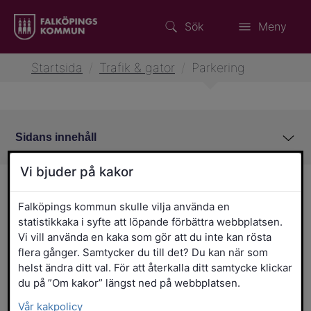
Sök
Meny
Startsida
/
Trafik & gator
/
Parkering
Sidans innehåll
Vi bjuder på kakor
Parkering
Falköpings kommun skulle vilja använda en
statistikkaka i syfte att löpande förbättra webbplatsen.
I Falköpings kommun är parkering på
Vi vill använda en kaka som gör att du inte kan rösta
allmänna parkeringar kostnadsfri. Om
flera gånger. Samtycker du till det? Du kan när som
inget annat anges får du parkera upp till
helst ändra ditt val. För att återkalla ditt samtycke klickar
24 timmar i följd men om parkeringen är
du på ”Om kakor” längst ned på webbplatsen.
tidsbegränsad måste du använda en p-
Vår kakpolicy