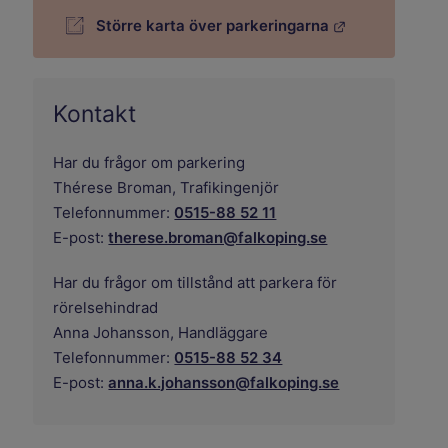
Större karta över parkeringarna
Länk till annan webbplats.
Kontakt
Har du frågor om parkering
Thérese Broman,
Trafikingenjör
Telefonnummer:
0515-88 52 11
E-post:
therese.broman@falkoping.se
Har du frågor om tillstånd att parkera för
rörelsehindrad
Anna Johansson,
Handläggare
Telefonnummer:
0515-88 52 34
E-post:
anna.k.johansson@falkoping.se