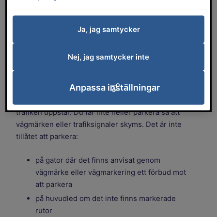
skiva. I kommunen finns
parkeringsplatser som är till för dig med
Ja, jag samtycker
nedsatt rörelseförmåga men då krävs ett
giltigt tillstånd för rörelsehindrade.
Nej, jag samtycker inte
Var får du inte parkera?
Anpassa inställningar
Som regel får du inte parkera på en sådan plats
eller på ett sådant sätt att fara eller hinder för
trafiken uppstår. Du får inte heller parkera så att
vägmärken eller trafiksignaler skyms. Det är inte
tillåtet att parkera:
på gator där det finns anvisat genom
vägmärke eller vägmarkering ett förbud mot
att parkera
på huvudled om det inte finns markerade
rutor