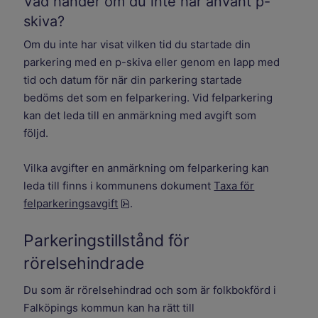
Vad händer om du inte har använt p-
skiva?
Om du inte har visat vilken tid du startade din
parkering med en p-skiva eller genom en lapp med
tid och datum för när din parkering startade
bedöms det som en felparkering. Vid felparkering
kan det leda till en anmärkning med avgift som
följd.
Vilka avgifter en anmärkning om felparkering kan
leda till finns i kommunens dokument
Taxa för
pdf, 170.7 kB.
felparkeringsavgift
.
Parkeringstillstånd för
rörelsehindrade
Du som är rörelsehindrad och som är folkbokförd i
Falköpings kommun kan ha rätt till