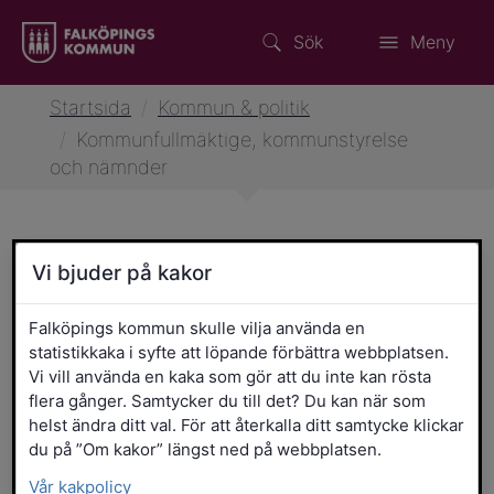
Sök
Meny
Startsida
/
Kommun & politik
/
Kommunfullmäktige, kommunstyrelse
och nämnder
Vi bjuder på kakor
Kommunfullmäktige,
kommunstyrelse och
Falköpings kommun skulle vilja använda en
statistikkaka i syfte att löpande förbättra webbplatsen.
nämnder
Vi vill använda en kaka som gör att du inte kan rösta
flera gånger. Samtycker du till det? Du kan när som
helst ändra ditt val. För att återkalla ditt samtycke klickar
du på ”Om kakor” längst ned på webbplatsen.
Vår kakpolicy