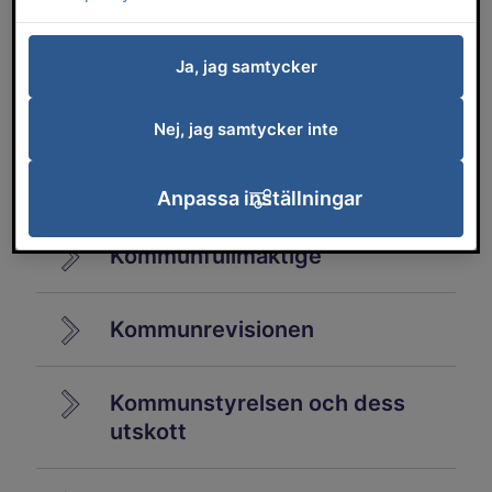
Ja, jag samtycker
Anslagstavla för anslag och
kungörelser
Nej, jag samtycker inte
Kommunalt partistöd
Anpassa inställningar
Kommunfullmäktige
Kommunrevisionen
Kommunstyrelsen och dess
utskott