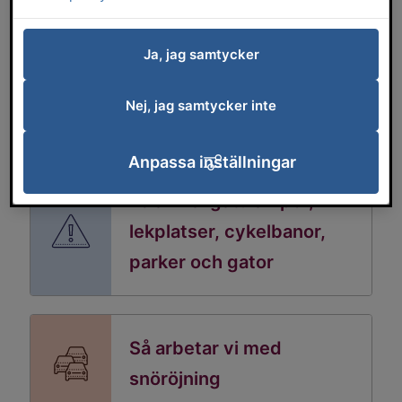
Ja, jag samtycker
Nej, jag samtycker inte
Servicemeddelanden
Anpassa inställningar
Felanmäl gatulampor,
lekplatser, cykelbanor,
parker och gator
Så arbetar vi med
snöröjning