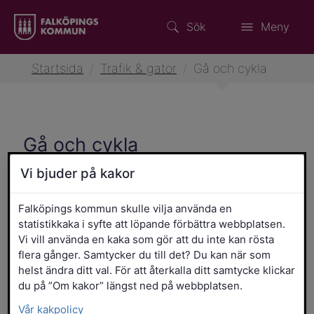
Sök
Meny
Startsida
/
Trafik & gator
/
Gå och cykla
Gå och cykla
Vi bjuder på kakor
Gång- och cykelplan för
Falköpings kommun skulle vilja använda en
Falköpings tätorter
statistikkaka i syfte att löpande förbättra webbplatsen.
Vi vill använda en kaka som gör att du inte kan rösta
flera gånger. Samtycker du till det? Du kan när som
Gå och cykla i tätorten
helst ändra ditt val. För att återkalla ditt samtycke klickar
du på ”Om kakor” längst ned på webbplatsen.
Gå och cykla på landsbygden
Vår kakpolicy