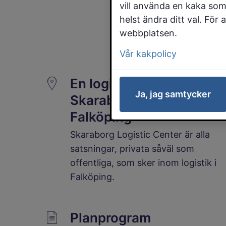
vill använda en kaka som
helst ändra ditt val. För
webbplatsen.
Vår kakpolicy
En logistiknod för hela
Ja, jag samtycker
Skaraborg växer i
Falköping
Skaraborg Logistic Center är alla
satsningar, privata såväl som
offentliga, som sker inom logistik i
Falköping.
Planprogram