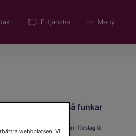
takt
E-tjänster
Meny
Detaljplaner – så funkar
det
Så går det till att ta fram förslag till
örbättra webbplatsen. Vi