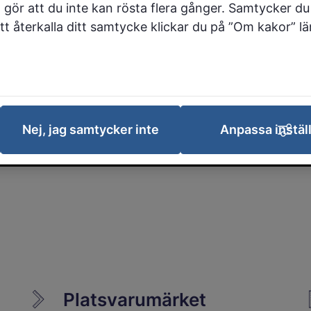
under arbete. Du kan påverka
 gör att du inte kan rösta flera gånger. Samtycker du 
planeringen och lämna synpunkter
 att återkalla ditt samtycke klickar du på ”Om kakor” l
på de planer som är på samråd eller
granskning.
Kommunala byggprojekt
Nej, jag samtycker inte
Anpassa instäl
Större byggprojekt som kommunen
ansvarar för
Platsvarumärket