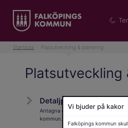
Te
Startsida
/
Platsutveckling & planering
Platsutveckling 
Detaljplaner - antagna
Vi bjuder på kakor
Antagna detaljplaner för Falköpings
kommun.
Falköpings kommun skulle