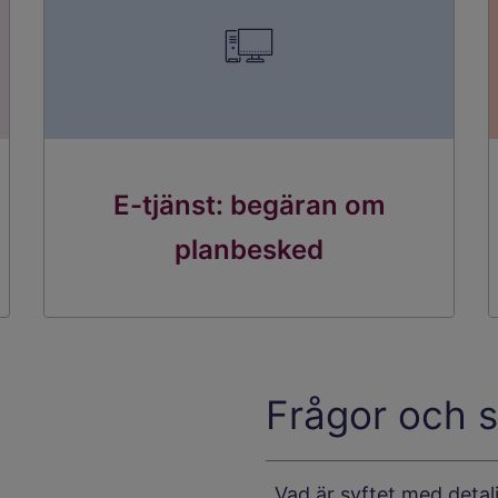
E-tjänst: begäran om
planbesked
Frågor och s
Vad är syftet med detal