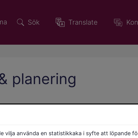
ma
Sök
Translate
Kon
& planering
Detaljplaner – pågående
arbete
Information om detaljplaner som är
 vilja använda en statistikkaka i syfte att löpande f