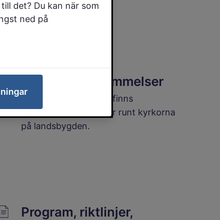
en ny detaljplan
till det? Du kan när som
ängst ned på
Områdesbestämmelser
lningar
I Falköpings kommun finns
områdesbestämmelser runt kyrkorna
på landsbygden.
Program, riktlinjer,